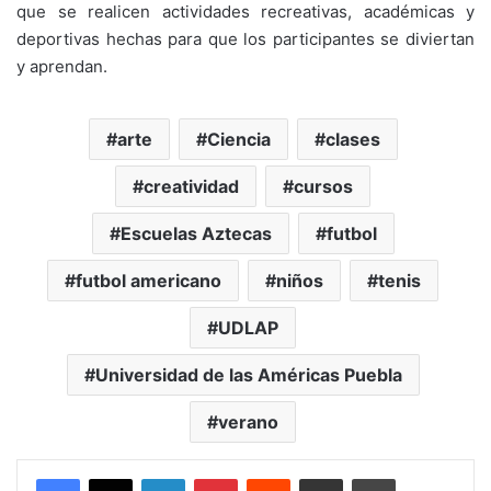
que se realicen actividades recreativas, académicas y
deportivas hechas para que los participantes se diviertan
y aprendan.
arte
Ciencia
clases
creatividad
cursos
Escuelas Aztecas
futbol
futbol americano
niños
tenis
UDLAP
Universidad de las Américas Puebla
verano
LinkedIn
Pinterest
Reddit
Share via Email
Print