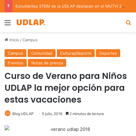
Estudiantes STEM de la UDLAP destacan en el MUTVI 2026
Menu
B
Inicio
/
Campus
Campus
Comunidad
CulturayDeporte
Deportes
Eventos
Notas de prensa
Curso de Verano para Niños
UDLAP la mejor opción para
estas vacaciones
Blog UDLAP
5 julio, 2016
2 minutos de lectura