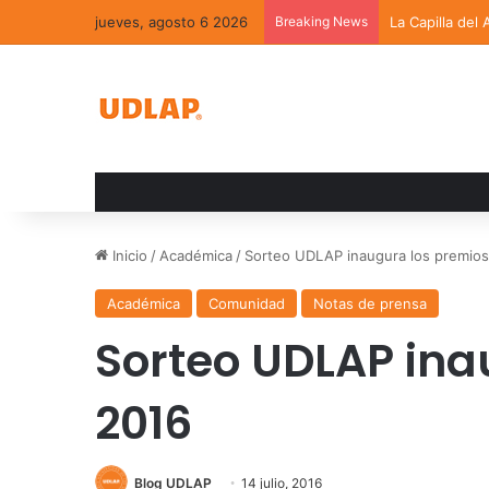
jueves, agosto 6 2026
Breaking News
La Capilla del
Inicio
/
Académica
/
Sorteo UDLAP inaugura los premio
Académica
Comunidad
Notas de prensa
Sorteo UDLAP ina
2016
Blog UDLAP
14 julio, 2016