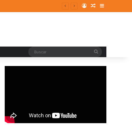
Log In
Random Article
Sidebar
Buscar