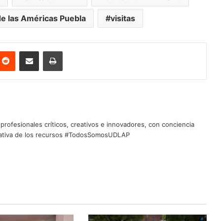
de las Américas Puebla
visitas
nterest
Reddit
Share via Email
Print
profesionales críticos, creativos e innovadores, con conciencia
quitativa de los recursos #TodosSomosUDLAP