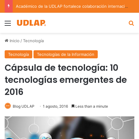
Académico de la UDLAP fortalece colaboración internacional con estancia de investigación en Argentina
Menu
B
Inicio
/
Tecnología
Tecnología
Tecnologías de la Información
Cápsula de tecnología: 10
tecnologías emergentes de
2016
Blog UDLAP
1 agosto, 2016
Less than a minute