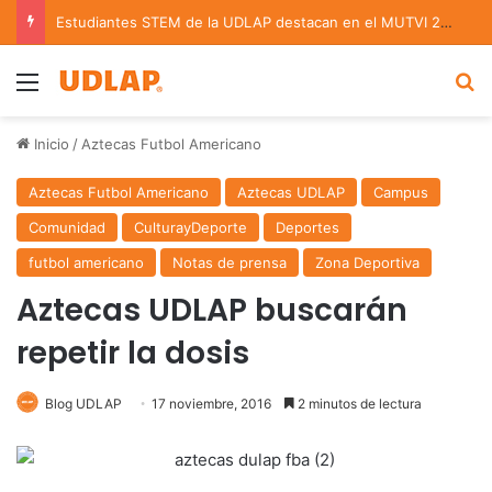
Estudiantes STEM de la UDLAP destacan en el MUTVI 2026
Menu
B
Inicio
/
Aztecas Futbol Americano
Aztecas Futbol Americano
Aztecas UDLAP
Campus
Comunidad
CulturayDeporte
Deportes
futbol americano
Notas de prensa
Zona Deportiva
Aztecas UDLAP buscarán
repetir la dosis
Blog UDLAP
17 noviembre, 2016
2 minutos de lectura