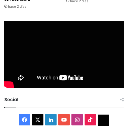
hace 2 días
hace 2 días
Social
Facebook
X
LinkedIn
YouTube
Instagram
TikTok
Thread