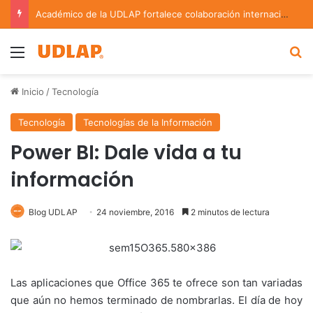
Académico de la UDLAP fortalece colaboración internacional con estancia de investigación en Argentina
Menu
B
Inicio
/
Tecnología
Tecnología
Tecnologías de la Información
Power BI: Dale vida a tu
información
Blog UDLAP
24 noviembre, 2016
2 minutos de lectura
Las aplicaciones que Office 365 te ofrece son tan variadas
que aún no hemos terminado de nombrarlas. El día de hoy