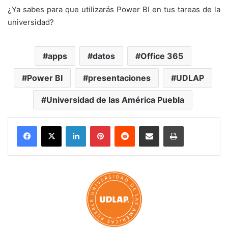
¿Ya sabes para que utilizarás Power BI en tus tareas de la
universidad?
apps
datos
Office 365
Power BI
presentaciones
UDLAP
Universidad de las América Puebla
LinkedIn
Pinterest
Reddit
Share via Email
Print