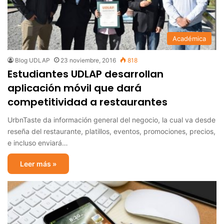
Académica
Blog UDLAP
23 noviembre, 2016
818
Estudiantes UDLAP desarrollan
aplicación móvil que dará
competitividad a restaurantes
UrbnTaste da información general del negocio, la cual va desde
reseña del restaurante, platillos, eventos, promociones, precios,
e incluso enviará…
Leer más »