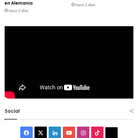
en Alemania
hace 2 días
hace 2 días
Social
Facebook
X
LinkedIn
YouTube
Instagram
TikTok
Thread