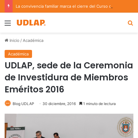
La convivencia familiar marca el cierre del Curso de Verano de Escuelas Aztecas
Menu
B
Inicio
/
Académica
Académica
UDLAP, sede de la Ceremonia
de Investidura de Miembros
Eméritos 2016
Blog UDLAP
30 diciembre, 2016
1 minuto de lectura