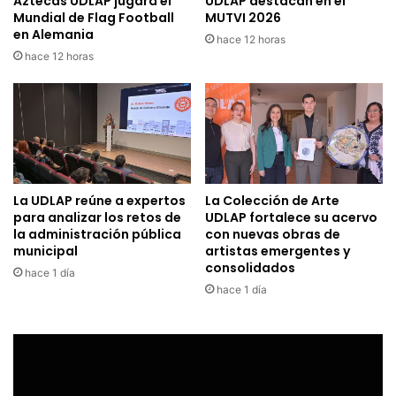
Aztecas UDLAP jugará el
UDLAP destacan en el
Mundial de Flag Football
MUTVI 2026
en Alemania
hace 12 horas
hace 12 horas
La UDLAP reúne a expertos
La Colección de Arte
para analizar los retos de
UDLAP fortalece su acervo
la administración pública
con nuevas obras de
municipal
artistas emergentes y
consolidados
hace 1 día
hace 1 día