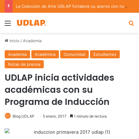
La Colección de Arte UDLAP fortalece su acervo con nuevas obras de artistas emergentes y consolidados
Menu
B
Inicio
/
Academia
Academia
Académica
Comunidad
Estudiantes
Notas de prensa
UDLAP inicia actividades
académicas con su
Programa de Inducción
Blog UDLAP
5 enero, 2017
1 minuto de lectura