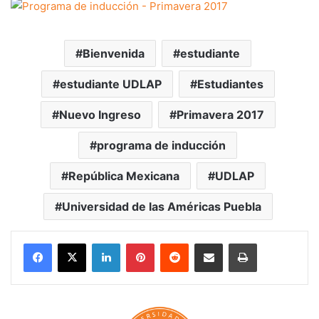
Bienvenida
estudiante
estudiante UDLAP
Estudiantes
Nuevo Ingreso
Primavera 2017
programa de inducción
República Mexicana
UDLAP
Universidad de las Américas Puebla
LinkedIn
Pinterest
Reddit
Share via Email
Print