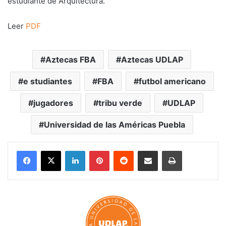
estudiante de Arquitectura.
Leer
PDF
Aztecas FBA
Aztecas UDLAP
e studiantes
FBA
futbol americano
jugadores
tribu verde
UDLAP
Universidad de las Américas Puebla
LinkedIn
Pinterest
Reddit
Share via Email
Print