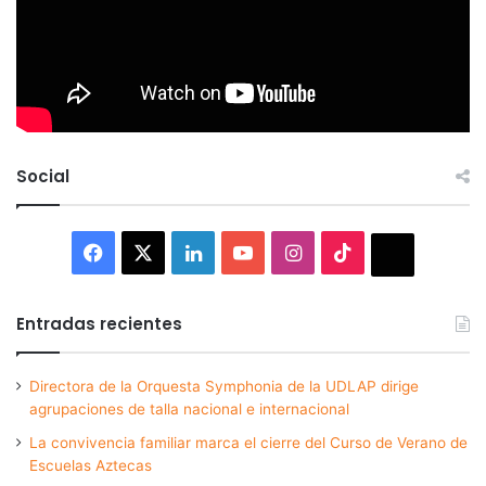
Social
Facebook
X
LinkedIn
YouTube
Instagram
TikTok
Thread
Entradas recientes
Directora de la Orquesta Symphonia de la UDLAP dirige
agrupaciones de talla nacional e internacional
La convivencia familiar marca el cierre del Curso de Verano de
Escuelas Aztecas