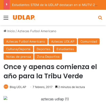
Estudiantes STEM de la UDLAP destacan en el MUTVI 2026
Menu
B
Inicio
/
Aztecas Futbol Americano
Aztecas Futbol Americano
Aztecas UDLAP
Comunidad
CulturayDeporte
Deportes
Estudiantes
Notas de prensa
Zona Deportiva
Once y apenas comienza el
año para la Tribu Verde
Blog UDLAP
7 febrero, 2017
2 minutos de lectura