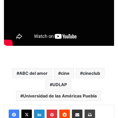
ABC del amor
cine
cineclub
UDLAP
Universidad de las Américas Puebla
LinkedIn
Pinterest
Reddit
Share via Email
Print