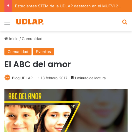
Estudiantes STEM de la UDLAP destacan en el MUTVI 2026
Menu
B
Inicio
/
Comunidad
Comunidad
Eventos
El ABC del amor
Blog UDLAP
13 febrero, 2017
1 minuto de lectura