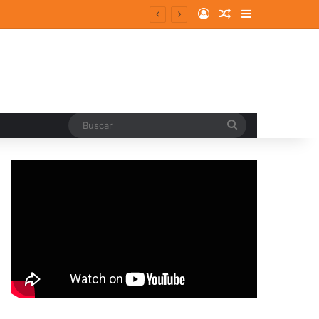
Log In
Random Article
Sidebar
Buscar