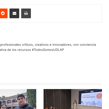
nterest
Reddit
Share via Email
Print
profesionales críticos, creativos e innovadores, con conciencia
quitativa de los recursos #TodosSomosUDLAP