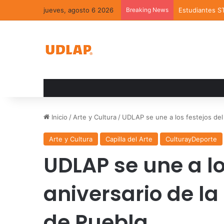
jueves, agosto 6 2026
Breaking News
Estudiantes S
Inicio
/
Arte y Cultura
/
UDLAP se une a los festejos del 
Arte y Cultura
Capilla del Arte
CulturayDeporte
UDLAP se une a lo
aniversario de la
de Puebla