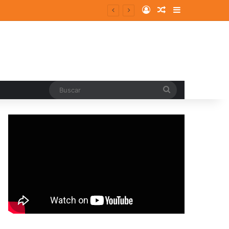
Log In
Random Article
Sidebar
Buscar