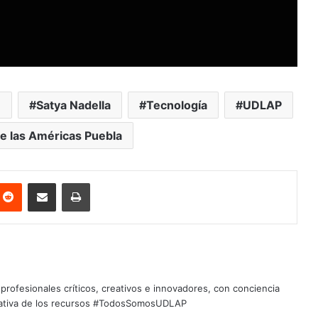
n
Satya Nadella
Tecnología
UDLAP
e las Américas Puebla
nterest
Reddit
Share via Email
Print
profesionales críticos, creativos e innovadores, con conciencia
quitativa de los recursos #TodosSomosUDLAP