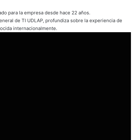
orado para la empresa desde hace 22 años.
general de
TI
UDLAP
, profundiza sobre la experiencia de
ocida internacionalmente.