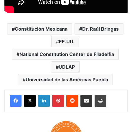
Constitución Mexicana
Dr. Raúl Bringas
EE.UU.
National Constitution Center de Filadelfia
UDLAP
Universidad de las Américas Puebla
LinkedIn
Pinterest
Reddit
Share via Email
Print