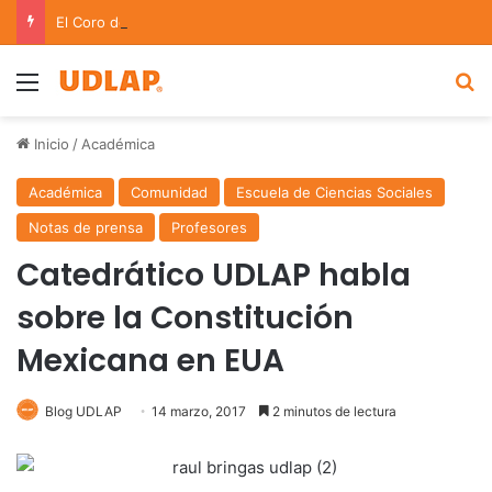
El Coro de Cámara de la UDLAP triunfa en certámenes internacionales celebrados en España
Menu
B
Inicio
/
Académica
Académica
Comunidad
Escuela de Ciencias Sociales
Notas de prensa
Profesores
Catedrático UDLAP habla
sobre la Constitución
Mexicana en EUA
Blog UDLAP
14 marzo, 2017
2 minutos de lectura