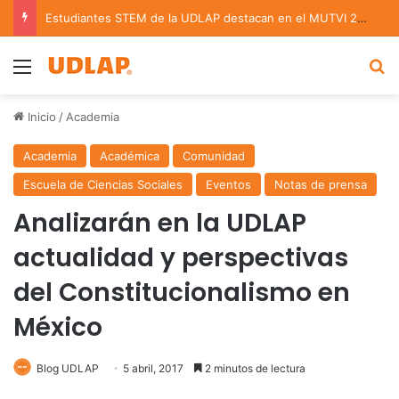
Estudiantes STEM de la UDLAP destacan en el MUTVI 2026
Menu
B
Inicio
/
Academia
Academia
Académica
Comunidad
Escuela de Ciencias Sociales
Eventos
Notas de prensa
Analizarán en la UDLAP
actualidad y perspectivas
del Constitucionalismo en
México
Blog UDLAP
5 abril, 2017
2 minutos de lectura