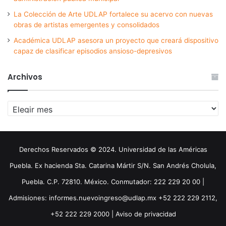
La Colección de Arte UDLAP fortalece su acervo con nuevas
obras de artistas emergentes y consolidados
Académica UDLAP asesora un proyecto que creará dispositivo
capaz de clasificar episodios ansioso-depresivos
Archivos
Archivos
Derechos Reservados © 2024. Universidad de las Américas
Puebla. Ex hacienda Sta. Catarina Mártir S/N. San Andrés Cholula,
Puebla. C.P. 72810. México. Conmutador: 222 229 20 00 |
Admisiones: informes.nuevoingreso@udlap.mx +52 222 229 2112,
+52 222 229 2000 |
Aviso de privacidad