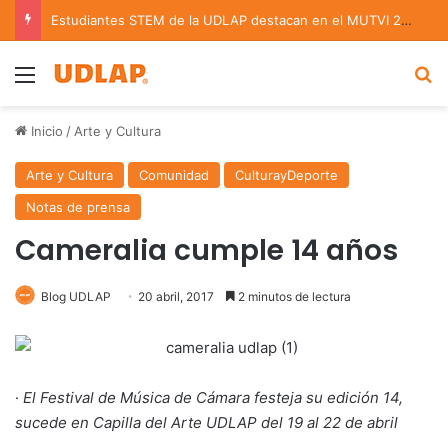
Estudiantes STEM de la UDLAP destacan en el MUTVI 2026
Menu
B
Inicio
/
Arte y Cultura
Arte y Cultura
Comunidad
CulturayDeporte
Notas de prensa
Cameralia cumple 14 años
Blog UDLAP
20 abril, 2017
2 minutos de lectura
·
El Festival de Música de Cámara festeja su edición 14,
sucede en Capilla del Arte UDLAP del 19 al 22 de abril