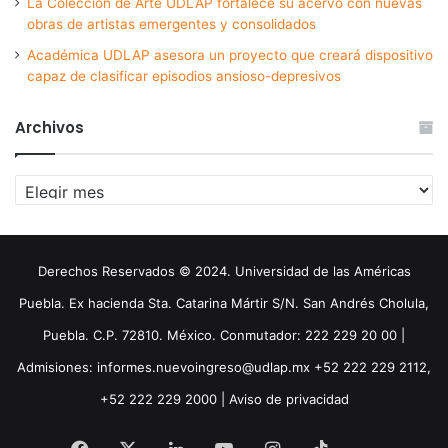
La Colección de Arte UDLAP fortalece su acervo con nuevas
obras de artistas emergentes y consolidados
Académica UDLAP asesora un proyecto que creará dispositivo
capaz de clasificar episodios ansioso-depresivos
Archivos
Archivos
Derechos Reservados © 2024. Universidad de las Américas
Puebla. Ex hacienda Sta. Catarina Mártir S/N. San Andrés Cholula,
Puebla. C.P. 72810. México. Conmutador: 222 229 20 00 |
Admisiones: informes.nuevoingreso@udlap.mx +52 222 229 2112,
+52 222 229 2000 |
Aviso de privacidad
Facebook
X
LinkedIn
YouTube
Instagram
TikTok