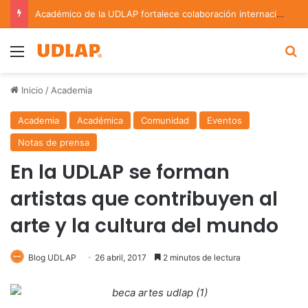
Académico de la UDLAP fortalece colaboración internacional con estancia de investigación en Argentina
Menu
B
Inicio
/
Academia
Academia
Académica
Comunidad
Eventos
Notas de prensa
En la UDLAP se forman
artistas que contribuyen al
arte y la cultura del mundo
Blog UDLAP
26 abril, 2017
2 minutos de lectura