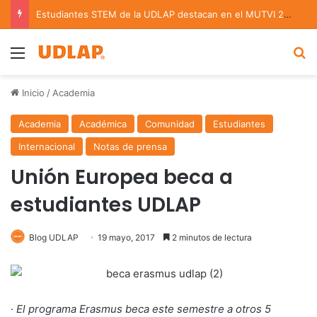
Estudiantes STEM de la UDLAP destacan en el MUTVI 2026
Menu
B
Inicio
/
Academia
Academia
Académica
Comunidad
Estudiantes
Internacional
Notas de prensa
Unión Europea beca a
estudiantes UDLAP
Blog UDLAP
19 mayo, 2017
2 minutos de lectura
·
El programa Erasmus beca este semestre a otros 5