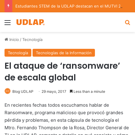
Estudiantes STEM de la UDLAP destacan en el MUTVI 2026
Menu
B
Inicio
/
Tecnología
Tecnología
Tecnologías de la Información
El ataque de ‘ransomware’
de escala global
Blog UDLAP
29 mayo, 2017
Less than a minute
En recientes fechas todos escuchamos hablar de
Ransomware, programa malicioso que provocó grandes
pérdida y problemas, en esta cápsula de tecnología el
Mtro. Fernando Thompson de la Rosa, Director General de