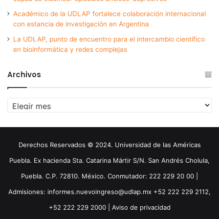
Académico de la UDLAP fortalece colaboración internacional
con estancia de investigación en Argentina
La UDLAP, punto de encuentro para el intercambio científico
en bioinformática y redes complejas
Archivos
Archivos
Derechos Reservados © 2024. Universidad de las Américas
Puebla. Ex hacienda Sta. Catarina Mártir S/N. San Andrés Cholula,
Puebla. C.P. 72810. México. Conmutador: 222 229 20 00 |
Admisiones: informes.nuevoingreso@udlap.mx +52 222 229 2112,
+52 222 229 2000 |
Aviso de privacidad