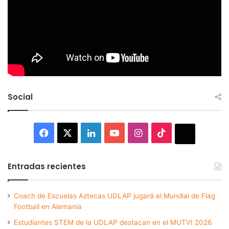
Social
Facebook
X
LinkedIn
YouTube
Instagram
TikTok
Thread
Entradas recientes
Coach de Escuelas Aztecas UDLAP jugará el Mundial de Flag
Football en Alemania
Estudiantes STEM de la UDLAP destacan en el MUTVI 2026