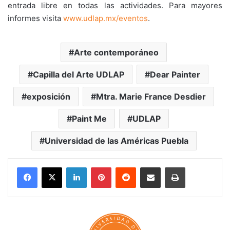
entrada libre en todas las actividades. Para mayores
informes visita
www.udlap.mx/eventos
.
Arte contemporáneo
Capilla del Arte UDLAP
Dear Painter
exposición
Mtra. Marie France Desdier
Paint Me
UDLAP
Universidad de las Américas Puebla
LinkedIn
Pinterest
Reddit
Share via Email
Print