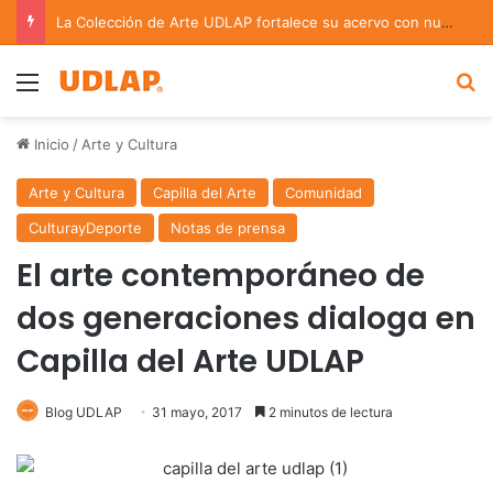
La Colección de Arte UDLAP fortalece su acervo con nuevas obras de artistas emergentes y consolidados
Menu
B
Inicio
/
Arte y Cultura
Arte y Cultura
Capilla del Arte
Comunidad
CulturayDeporte
Notas de prensa
El arte contemporáneo de
dos generaciones dialoga en
Capilla del Arte UDLAP
Blog UDLAP
31 mayo, 2017
2 minutos de lectura