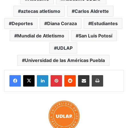
aztecas atletismo
Carlos Aldrette
Deportes
Diana Coraza
Estudiantes
Mundial de Atletismo
San Luis Potosí
UDLAP
Universidad de las Américas Puebla
LinkedIn
Pinterest
Reddit
Share via Email
Print