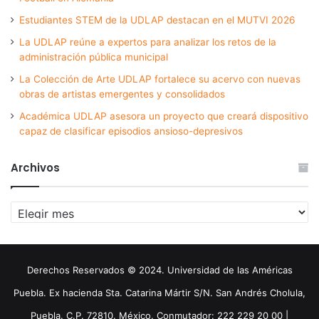
Estudiantes STEM de la UDLAP destacan en el MUTVI 2026
La UDLAP reúne a expertos para analizar los retos de la
administración pública municipal
La Colección de Arte UDLAP fortalece su acervo con nuevas
obras de artistas emergentes y consolidados
Académica UDLAP asesora un proyecto que creará dispositivo
capaz de clasificar episodios ansioso-depresivos
Archivos
Archivos
Derechos Reservados © 2024. Universidad de las Américas
Puebla. Ex hacienda Sta. Catarina Mártir S/N. San Andrés Cholula,
Puebla. C.P. 72810. México. Conmutador: 222 229 20 00 |