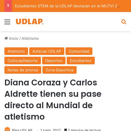
Estudiantes STEM de la UDLAP destacan en el MUTVI 2026
Menu
B
Inicio
/
Atletismo
Atletismo
Aztecas UDLAP
Comunidad
CulturayDeporte
Deportes
Estudiantes
Notas de prensa
Zona Deportiva
Diana Coraza y Carlos
Aldrette tienen su pase
directo al Mundial de
atletismo
Blog UDLAP
1 junio, 2017
2 minutos de lectura