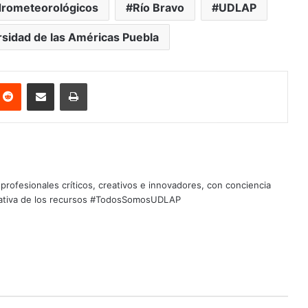
drometeorológicos
Río Bravo
UDLAP
rsidad de las Américas Puebla
nterest
Reddit
Share via Email
Print
profesionales críticos, creativos e innovadores, con conciencia
quitativa de los recursos #TodosSomosUDLAP