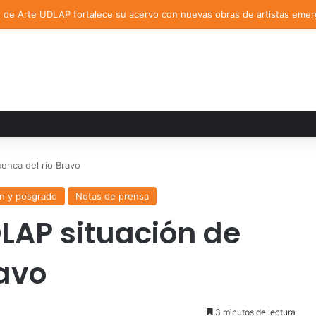
n de Arte UDLAP fortalece su acervo con nuevas obras de artistas eme
enca del río Bravo
ón y posgrado
Notas de prensa
DLAP situación de
ravo
3 minutos de lectura