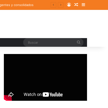
Log In
Random Article
Sidebar
rgentes y consolidados
Buscar