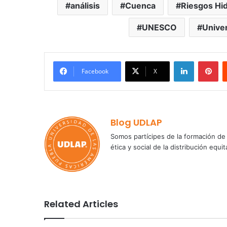
análisis
Cuenca
Riesgos Hi
UNESCO
Unive
LinkedIn
Pi
Facebook
X
Blog UDLAP
Somos partícipes de la formación de 
ética y social de la distribución e
Related Articles