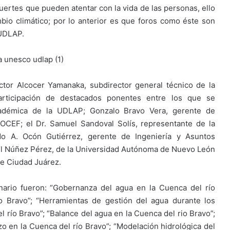
uertes que pueden atentar con la vida de las personas, ello
bio climático; por lo anterior es que foros como éste son
 UDLAP.
Víctor Alcocer Yamanaka, subdirector general técnico de la
ticipación de destacados ponentes entre los que se
académica de la UDLAP; Gonzalo Bravo Vera, gerente de
CEF; el Dr. Samuel Sandoval Solís, representante de la
redo A. Ocón Gutiérrez, gerente de Ingeniería y Asuntos
el Núñez Pérez, de la Universidad Autónoma de Nuevo León
de Ciudad Juárez.
nario fueron: “Gobernanza del agua en la Cuenca del río
ío Bravo”; “Herramientas de gestión del agua durante los
 río Bravo”; “Balance del agua en la Cuenca del rio Bravo”;
azo en la Cuenca del río Bravo”; “Modelación hidrológica del