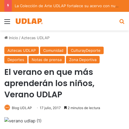
La Colección de Arte UDLAP fortalece su acervo con nuevas obras de artistas emergentes y consolidados
Menu
B
Inicio
/
Aztecas UDLAP
Aztecas UDLAP
Comunidad
CulturayDeporte
Deportes
Notas de prensa
Zona Deportiva
El verano en que más
aprenderán los niños,
Verano UDLAP
Blog UDLAP
17 julio, 2017
2 minutos de lectura