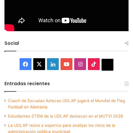
Social
Facebook
X
LinkedIn
YouTube
Instagram
TikTok
Thread
Entradas recientes
Coach de Escuelas Aztecas UDLAP jugará el Mundial de Flag
Football en Alemania
Estudiantes STEM de la UDLAP destacan en el MUTVI 2026
La UDLAP reúne a expertos para analizar los retos de la
administración pública municipal