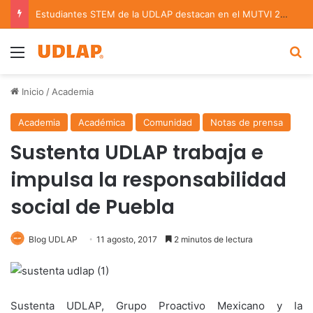
Estudiantes STEM de la UDLAP destacan en el MUTVI 2026
Menu
B
Inicio
/
Academia
Academia
Académica
Comunidad
Notas de prensa
Sustenta UDLAP trabaja e
impulsa la responsabilidad
social de Puebla
Blog UDLAP
11 agosto, 2017
2 minutos de lectura
Sustenta UDLAP, Grupo Proactivo Mexicano y la