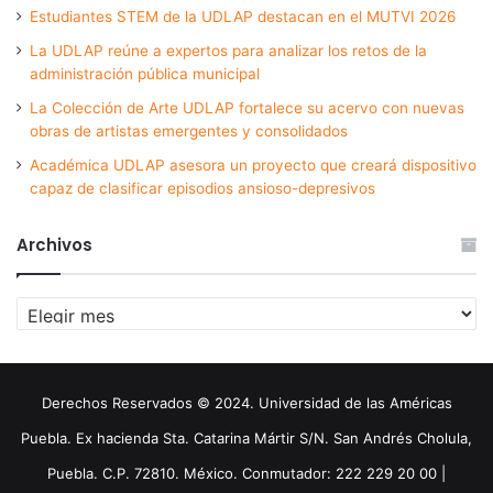
Estudiantes STEM de la UDLAP destacan en el MUTVI 2026
La UDLAP reúne a expertos para analizar los retos de la
administración pública municipal
La Colección de Arte UDLAP fortalece su acervo con nuevas
obras de artistas emergentes y consolidados
Académica UDLAP asesora un proyecto que creará dispositivo
capaz de clasificar episodios ansioso-depresivos
Archivos
Archivos
Derechos Reservados © 2024. Universidad de las Américas
Puebla. Ex hacienda Sta. Catarina Mártir S/N. San Andrés Cholula,
Puebla. C.P. 72810. México. Conmutador: 222 229 20 00 |