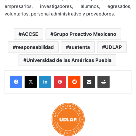
empresarios, investigadores, alumnos, egresados,
voluntarios, personal administrativo y proveedores.
ACCSE
Grupo Proactivo Mexicano
responsabilidad
sustenta
UDLAP
Universidad de las Américas Puebla
LinkedIn
Pinterest
Reddit
Share via Email
Print