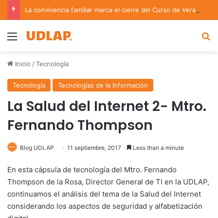
La convivencia familiar marca el cierre del Curso de Verano de Escuelas Aztecas
Menu
B
Inicio
/
Tecnología
Tecnología
Tecnologías de la Información
La Salud del Internet 2- Mtro.
Fernando Thompson
Blog UDLAP
11 septiembre, 2017
Less than a minute
En esta cápsula de tecnología del Mtro. Fernando
Thompson de la Rosa, Director General de
TI
en la
UDLAP
,
continuamos el análisis del tema de la Salud del Internet
considerando los aspectos de seguridad y alfabetización