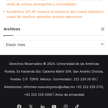
obras de artistas emergentes y consolidados
Académica UDLAP asesora un proyecto que creará dispositivo
capaz de clasificar episodios ansioso-depresivos
Archivos
Archivos
Derechos Reservados © 2024. Universidad de las Américas
Puebla. Ex hacienda Sta. Catarina Mártir S/N. San Andrés Cholula,
Puebla. C.P. 72810. México. Conmutador: 222 229 20 00 |
Admisiones: informes.nuevoingreso@udlap.mx +52 222 229 2112,
+52 222 229 2000 |
Aviso de privacidad
Facebook
X
LinkedIn
YouTube
Instagram
TikTok
Threa