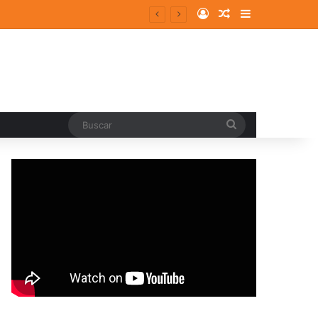
Log In
Random Article
Sidebar
Buscar