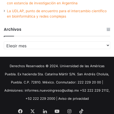
con estancia de investigación en Argentina
La UDLAP, punto de encuentro para el intercambio científico
en bioinformática y redes complejas
Archivos
Archivos
Derechos Reservados © 2024. Universidad de las Américas
Puebla. Ex hacienda Sta. Catarina Mártir S/N. San Andrés Cholula,
Puebla. C.P. 72810. México. Conmutador: 222 229 20 00 |
Admisiones: informes.nuevoingreso@udlap.mx +52 222 229 2112,
+52 222 229 2000 |
Aviso de privacidad
Facebook
X
LinkedIn
YouTube
Instagram
TikTok
Threa