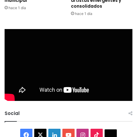
municipal
artistas emergentes y
consolidados
hace 1 día
hace 1 día
Social
Facebook
X
LinkedIn
YouTube
Instagram
TikTok
Thread