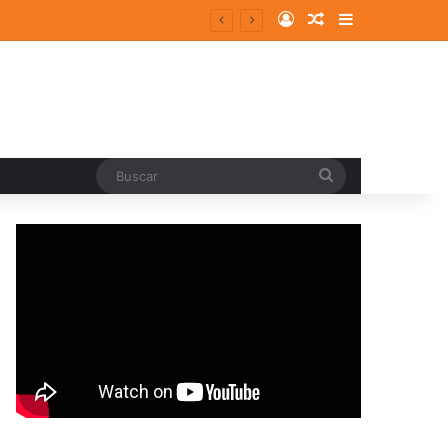
Log In
Random Article
Sidebar
Buscar