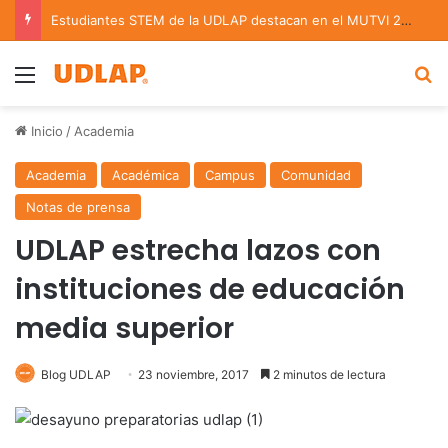
Estudiantes STEM de la UDLAP destacan en el MUTVI 2026
Menu
B
Inicio
/
Academia
Academia
Académica
Campus
Comunidad
Notas de prensa
UDLAP estrecha lazos con
instituciones de educación
media superior
Blog UDLAP
23 noviembre, 2017
2 minutos de lectura