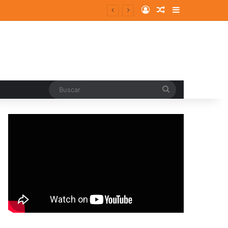
Log In
Random Article
Sidebar
Buscar