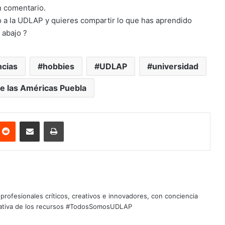
n comentario.
o a la UDLAP y quieres compartir lo que has aprendido
 abajo ?
ncias
hobbies
UDLAP
universidad
e las Américas Puebla
nterest
Reddit
Share via Email
Print
profesionales críticos, creativos e innovadores, con conciencia
quitativa de los recursos #TodosSomosUDLAP