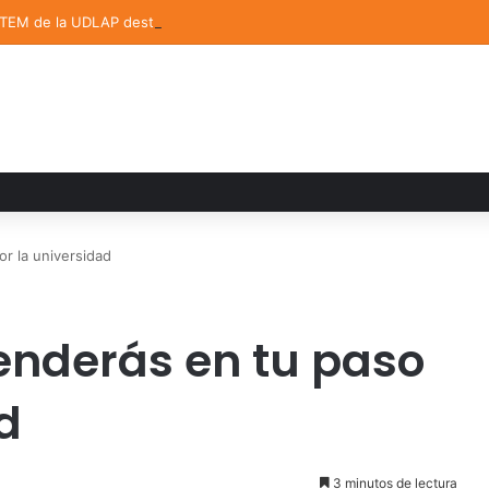
STEM de la UDLAP destacan en el MUTVI 2026
r la universidad
enderás en tu paso
d
3 minutos de lectura