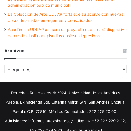
administración pública municipal
La Colección de Arte UDLAP fortalece su acervo con nuevas
obras de artistas emergentes y consolidados
Académica UDLAP asesora un proyecto que creará dispositivo
capaz de clasificar episodios ansioso-depresivos
Archivos
Archivos
Derechos Reservados © 2024. Universidad de las Américas
Puebla. Ex hacienda Sta. Catarina Mártir S/N. San Andrés Cholula,
Puebla. C.P. 72810. México. Conmutador: 222 229 20 00 |
Admisiones: informes.nuevoingreso@udlap.mx +52 222 229 2112,
+52 222 229 2000 |
Aviso de privacidad