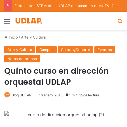
Estudiantes STEM de la UDLAP destacan en el MUTVI 2026
Menu
B
Inicio
/
Arte y Cultura
Arte y Cultura
Campus
CulturayDeporte
Eventos
Notas de prensa
Quinto curso en dirección
orquestal UDLAP
Blog UDLAP
16 enero, 2018
1 minuto de lectura