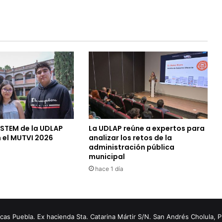
 STEM de la UDLAP
La UDLAP reúne a expertos para
 el MUTVI 2026
analizar los retos de la
administración pública
municipal
hace 1 día
s Puebla. Ex hacienda Sta. Catarina Mártir S/N. San Andrés Cholula, 