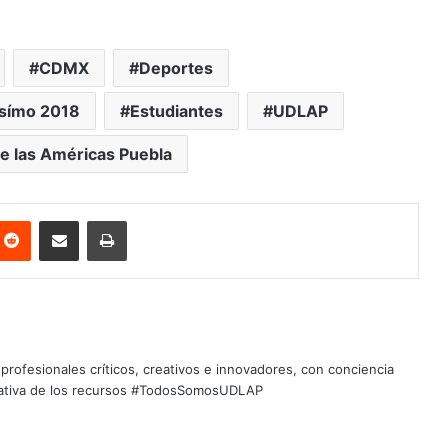
CDMX
Deportes
símo 2018
Estudiantes
UDLAP
e las Américas Puebla
nterest
Reddit
Share via Email
Print
profesionales críticos, creativos e innovadores, con conciencia
quitativa de los recursos #TodosSomosUDLAP