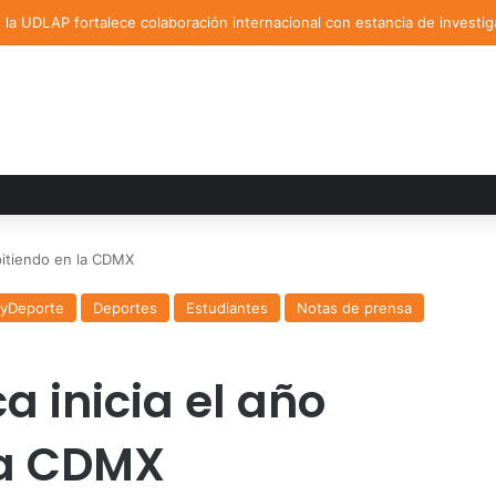
la UDLAP fortalece colaboración internacional con estancia de investig
mpitiendo en la CDMX
ayDeporte
Deportes
Estudiantes
Notas de prensa
a inicia el año
la CDMX