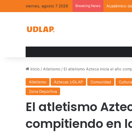
viernes, agosto 7 2026
Breaking News
Académico de 
Inicio
/
Atletismo
/
El atletismo Azteca inicia el año co
Atletismo
Aztecas UDLAP
Comunidad
Cultur
Zona Deportiva
El atletismo Aztec
compitiendo en 