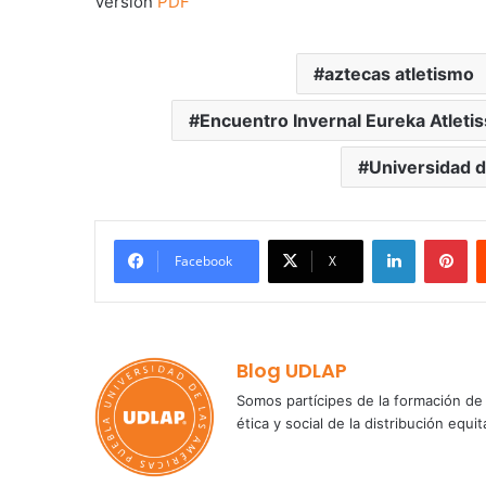
Versión
PDF
aztecas atletismo
Encuentro Invernal Eureka Atletis
Universidad d
LinkedIn
Pi
Facebook
X
Blog UDLAP
Somos partícipes de la formación de 
ética y social de la distribución e