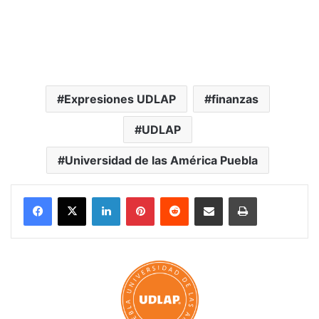
Expresiones UDLAP
finanzas
UDLAP
Universidad de las América Puebla
LinkedIn
Pinterest
Reddit
Share via Email
Print