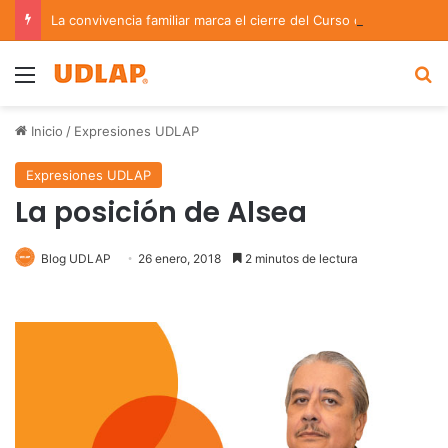
La convivencia familiar marca el cierre del Curso de Verano de Escuelas Aztecas
Menu
B
Inicio
/
Expresiones UDLAP
Expresiones UDLAP
La posición de Alsea
Blog UDLAP
26 enero, 2018
2 minutos de lectura