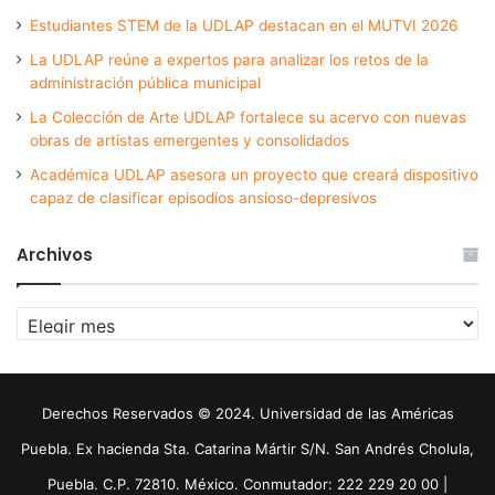
Estudiantes STEM de la UDLAP destacan en el MUTVI 2026
La UDLAP reúne a expertos para analizar los retos de la
administración pública municipal
La Colección de Arte UDLAP fortalece su acervo con nuevas
obras de artistas emergentes y consolidados
Académica UDLAP asesora un proyecto que creará dispositivo
capaz de clasificar episodios ansioso-depresivos
Archivos
Archivos
Derechos Reservados © 2024. Universidad de las Américas
Puebla. Ex hacienda Sta. Catarina Mártir S/N. San Andrés Cholula,
Puebla. C.P. 72810. México. Conmutador: 222 229 20 00 |