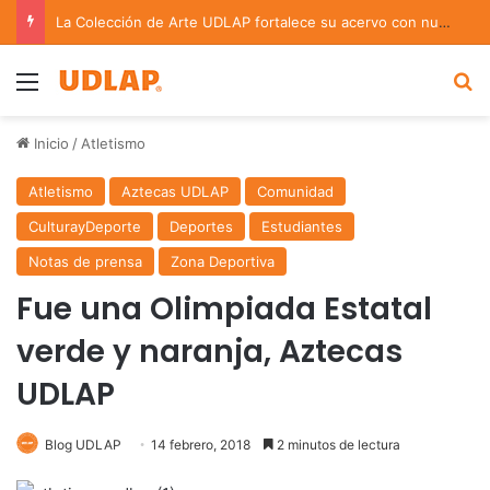
La Colección de Arte UDLAP fortalece su acervo con nuevas obras de artistas emergentes y consolidados
Menu
B
Inicio
/
Atletismo
Atletismo
Aztecas UDLAP
Comunidad
CulturayDeporte
Deportes
Estudiantes
Notas de prensa
Zona Deportiva
Fue una Olimpiada Estatal
verde y naranja, Aztecas
UDLAP
Blog UDLAP
14 febrero, 2018
2 minutos de lectura