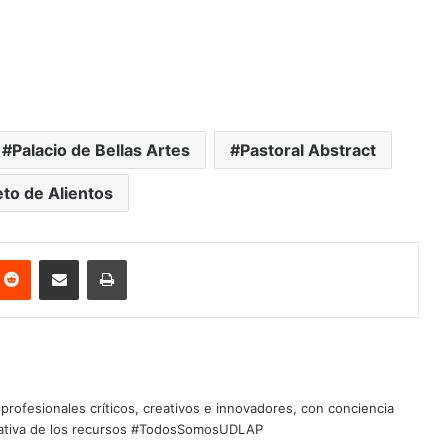
Palacio de Bellas Artes
Pastoral Abstract
to de Alientos
nterest
Reddit
Share via Email
Print
profesionales críticos, creativos e innovadores, con conciencia
quitativa de los recursos #TodosSomosUDLAP