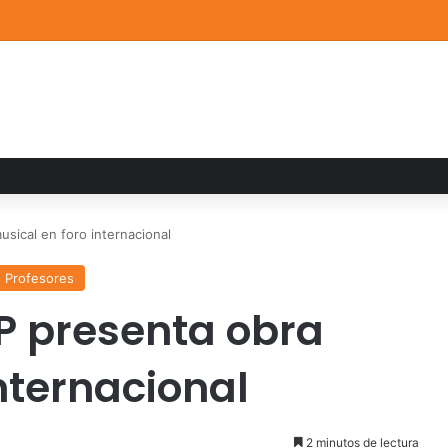
ia familiar marca el cierre del Curso de Verano de Escuelas Aztecas
ical en foro internacional
Profesores
 presenta obra
nternacional
2 minutos de lectura