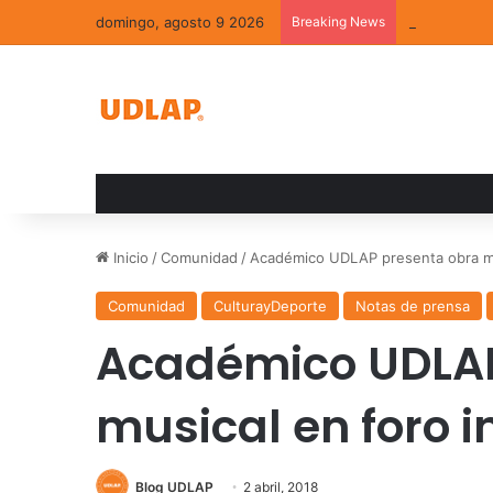
domingo, agosto 9 2026
Breaking News
La convivenc
Inicio
/
Comunidad
/
Académico UDLAP presenta obra mus
Comunidad
CulturayDeporte
Notas de prensa
Académico UDLAP
musical en foro i
Blog UDLAP
2 abril, 2018