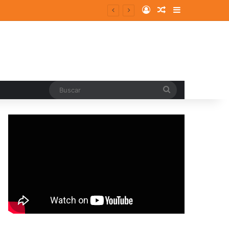
Log In
Random Article
Sidebar
Buscar