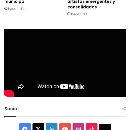
municipal
artistas emergentes y
consolidados
hace 1 día
hace 1 día
Social
Facebook
X
LinkedIn
YouTube
Instagram
TikTok
Thread