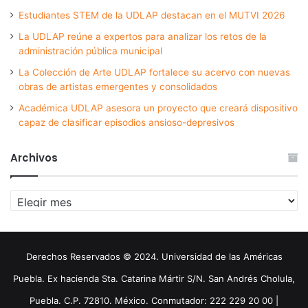
Estudiantes STEM de la UDLAP destacan en el MUTVI 2026
La UDLAP reúne a expertos para analizar los retos de la
administración pública municipal
La Colección de Arte UDLAP fortalece su acervo con nuevas
obras de artistas emergentes y consolidados
Académica UDLAP asesora un proyecto que creará dispositivo
capaz de clasificar episodios ansioso-depresivos
Archivos
Archivos
Derechos Reservados © 2024. Universidad de las Américas
Puebla. Ex hacienda Sta. Catarina Mártir S/N. San Andrés Cholula,
Puebla. C.P. 72810. México. Conmutador: 222 229 20 00 |