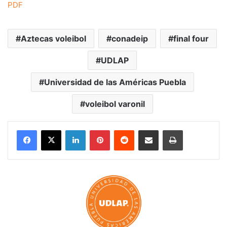
PDF
Aztecas voleibol
conadeip
final four
UDLAP
Universidad de las Américas Puebla
voleibol varonil
LinkedIn
Pinterest
Reddit
Share via Email
Print