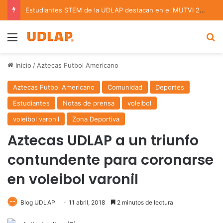
Estudiantes STEM de la UDLAP destacan en el MUTVI 2026
Menu
B
Inicio
/
Aztecas Futbol Americano
Aztecas Futbol Americano
Comunidad
Deportes
Estudiantes
Notas de prensa
voleibol
voleibol varonil
Zona Deportiva
Aztecas UDLAP a un triunfo
contundente para coronarse
en voleibol varonil
Blog UDLAP
11 abril, 2018
2 minutos de lectura