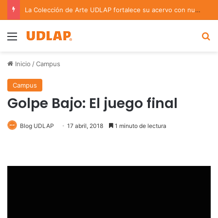
La Colección de Arte UDLAP fortalece su acervo con nuevas obras de artistas emergentes y consolidados
Menu
B
Inicio
/
Campus
Campus
Golpe Bajo: El juego final
Blog UDLAP
17 abril, 2018
1 minuto de lectura