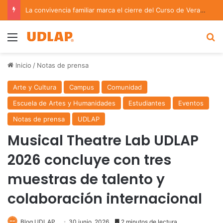
La convivencia familiar marca el cierre del Curso de Verano de Escuelas Aztecas
Menu
B
Inicio
/
Notas de prensa
Arte y Cultura
Campus
Comunidad
Escuela de Artes y Humanidades
Estudiantes
Eventos
Notas de prensa
UDLAP
Musical Theatre Lab UDLAP
2026 concluye con tres
muestras de talento y
colaboración internacional
Blog UDLAP
30 junio, 2026
2 minutos de lectura