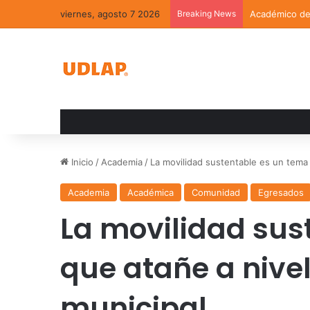
viernes, agosto 7 2026
Breaking News
Académico de 
Inicio
/
Academia
/
La movilidad sustentable es un tema q
Academia
Académica
Comunidad
Egresados
La movilidad sus
que atañe a nivel
municipal