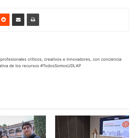
nterest
Reddit
Share via Email
Print
profesionales críticos, creativos e innovadores, con conciencia
quitativa de los recursos #TodosSomosUDLAP