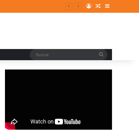
Log In
Random Article
Sidebar
Buscar