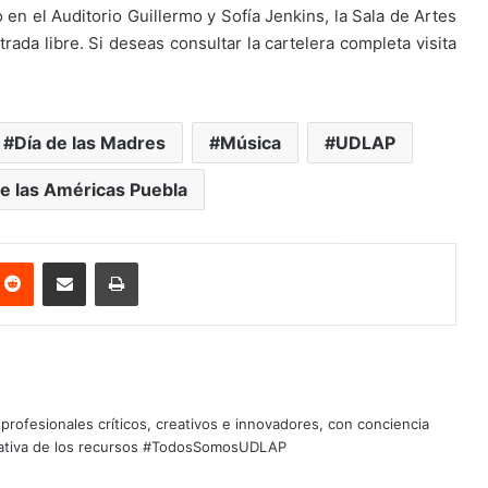
 en el Auditorio Guillermo y Sofía Jenkins, la Sala de Artes
rada libre. Si deseas consultar la cartelera completa visita
Día de las Madres
Música
UDLAP
e las Américas Puebla
nterest
Reddit
Share via Email
Print
profesionales críticos, creativos e innovadores, con conciencia
quitativa de los recursos #TodosSomosUDLAP