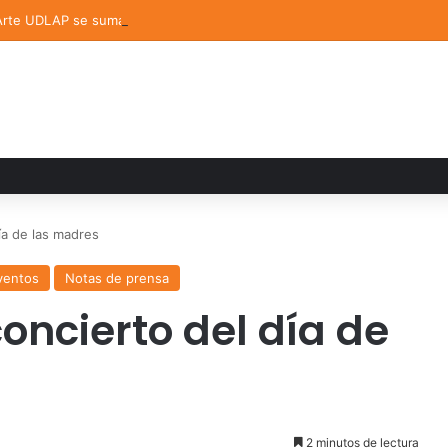
 Arte UDLAP se suma a la Feria Internacional del Libro en Puebla
ía de las madres
ventos
Notas de prensa
oncierto del día de
2 minutos de lectura