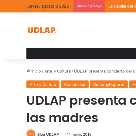
jueves, agosto 6 2026
Breaking News
La Capilla del
Inicio
/
Arte y Cultura
/
UDLAP presenta concierto del d
Arte y Cultura
Comunidad
CulturayDeporte
E
UDLAP presenta c
las madres
Blog UDLAP
11 mayo, 2018