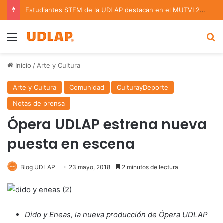
Estudiantes STEM de la UDLAP destacan en el MUTVI 2026
Menu
B
Inicio
/
Arte y Cultura
Arte y Cultura
Comunidad
CulturayDeporte
Notas de prensa
Ópera UDLAP estrena nueva
puesta en escena
Blog UDLAP
23 mayo, 2018
2 minutos de lectura
Dido y Eneas, la nueva producción de Ópera UDLAP