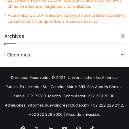
La Colección de Arte UDLAP fortalece su acervo con nuevas
obras de artistas emergentes y consolidados
Académica UDLAP asesora un proyecto que creará dispositivo
capaz de clasificar episodios ansioso-depresivos
Archivos
Archivos
Derechos Reservados © 2024. Universidad de las Américas
Puebla. Ex hacienda Sta. Catarina Mártir S/N. San Andrés Cholula,
Puebla. C.P. 72810. México. Conmutador: 222 229 20 00 |
Admisiones: informes.nuevoingreso@udlap.mx +52 222 229 2112,
+52 222 229 2000 |
Aviso de privacidad
Facebook
X
LinkedIn
YouTube
Instagram
TikTok
Threa