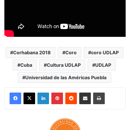
Corhabana 2018
Coro
coro UDLAP
Cuba
Cultura UDLAP
UDLAP
Universidad de las Américas Puebla
LinkedIn
Pinterest
Reddit
Share via Email
Print