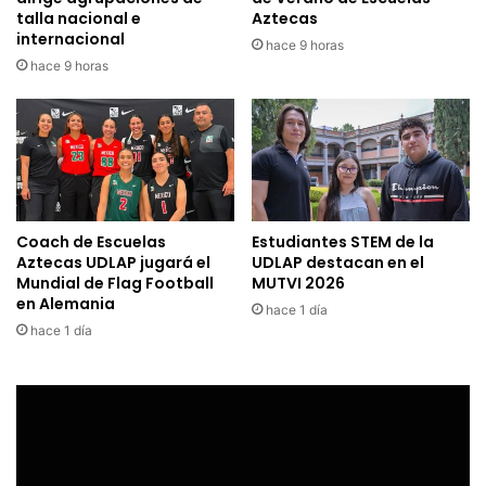
talla nacional e
Aztecas
internacional
hace 9 horas
hace 9 horas
Coach de Escuelas
Estudiantes STEM de la
Aztecas UDLAP jugará el
UDLAP destacan en el
Mundial de Flag Football
MUTVI 2026
en Alemania
hace 1 día
hace 1 día