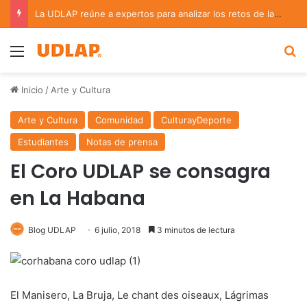
La Colección de Arte UDLAP fortalece su acervo con nuevas obras de artistas emergentes y consolidados
Menu
B
Inicio
/
Arte y Cultura
Arte y Cultura
Comunidad
CulturayDeporte
Estudiantes
Notas de prensa
El Coro UDLAP se consagra
en La Habana
Blog UDLAP
6 julio, 2018
3 minutos de lectura
El Manisero, La Bruja, Le chant des oiseaux, Lágrimas