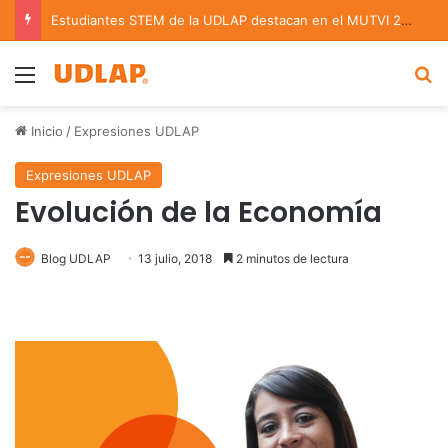
Estudiantes STEM de la UDLAP destacan en el MUTVI 2026
Menu
B
Inicio
/
Expresiones UDLAP
Expresiones UDLAP
Evolución de la Economía
Blog UDLAP
13 julio, 2018
2 minutos de lectura