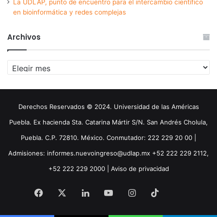
La UDLAP, punto de encuentro para el intercambio científico
en bioinformática y redes complejas
Archivos
Archivos
Derechos Reservados © 2024. Universidad de las Américas
Puebla. Ex hacienda Sta. Catarina Mártir S/N. San Andrés Cholula,
Puebla. C.P. 72810. México. Conmutador: 222 229 20 00 |
Admisiones: informes.nuevoingreso@udlap.mx +52 222 229 2112,
+52 222 229 2000 |
Aviso de privacidad
Facebook
X
LinkedIn
YouTube
Instagram
TikTok
Threa