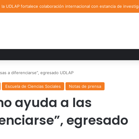
la UDLAP fortalece colaboración internacional con estancia de investig
esas a diferenciarse”, egresado UDLAP
Escuela de Ciencias Sociales
Notas de prensa
no ayuda a las
enciarse”, egresado