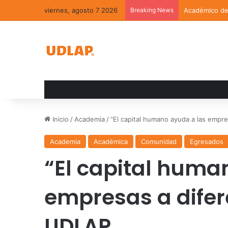
viernes, agosto 7 2026
Breaking News
Académico de 
Inicio
/
Academia
/
“El capital humano ayuda a las empr
Academia
Académica
Comunidad
Egresados
“El capital huma
empresas a difer
UDLAP