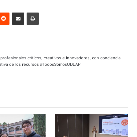
nterest
Reddit
Share via Email
Print
profesionales críticos, creativos e innovadores, con conciencia
quitativa de los recursos #TodosSomosUDLAP