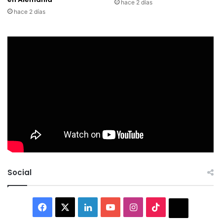
hace 2 días
hace 2 días
Social
Facebook
X
LinkedIn
YouTube
Instagram
TikTok
Thread