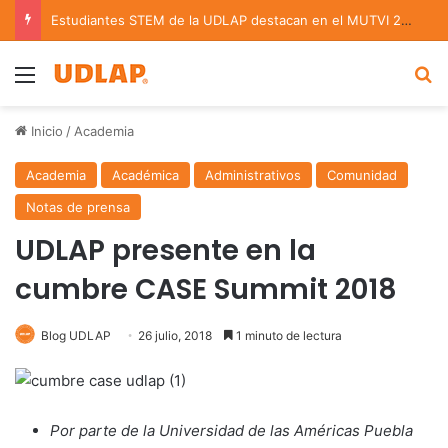
Estudiantes STEM de la UDLAP destacan en el MUTVI 2026
Menu
B
Inicio
/
Academia
Academia
Académica
Administrativos
Comunidad
Notas de prensa
UDLAP presente en la
cumbre CASE Summit 2018
Blog UDLAP
26 julio, 2018
1 minuto de lectura
Por parte de la Universidad de las Américas Puebla