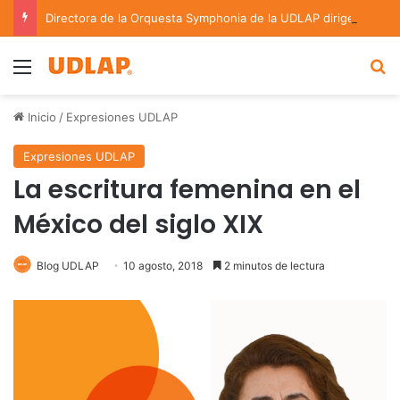
Directora de la Orquesta Symphonia de la UDLAP dirige agrupaciones de talla nacional e internacional
Menu
B
Inicio
/
Expresiones UDLAP
Expresiones UDLAP
La escritura femenina en el
México del siglo XIX
Blog UDLAP
10 agosto, 2018
2 minutos de lectura