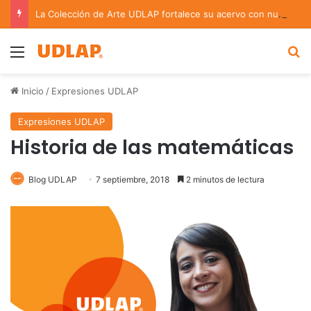
La Colección de Arte UDLAP fortalece su acervo con nuevas obras de artistas emergentes y consolidados
Menu
B
Inicio
/
Expresiones UDLAP
Expresiones UDLAP
Historia de las matemáticas
Blog UDLAP
7 septiembre, 2018
2 minutos de lectura