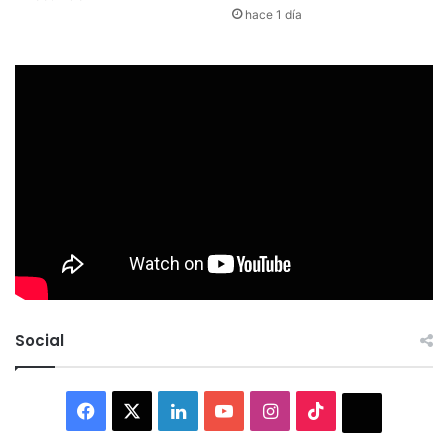
hace 1 día
Social
Facebook
X
LinkedIn
YouTube
Instagram
TikTok
Thread