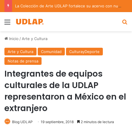
La Colección de Arte UDLAP fortalece su acervo con nuevas obras de artistas emergentes y consolidados
Menu
B
Inicio
/
Arte y Cultura
Arte y Cultura
Comunidad
CulturayDeporte
Notas de prensa
Integrantes de equipos
culturales de la UDLAP
representaron a México en el
extranjero
Blog UDLAP
19 septiembre, 2018
2 minutos de lectura