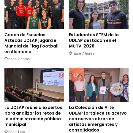
Coach de Escuelas
Estudiantes STEM de la
Aztecas UDLAP jugará el
UDLAP destacan en el
Mundial de Flag Football
MUTVI 2026
en Alemania
hace 7 horas
hace 7 horas
La UDLAP reúne a expertos
La Colección de Arte
para analizar los retos de
UDLAP fortalece su acervo
la administración pública
con nuevas obras de
municipal
artistas emergentes y
consolidados
hace 1 día